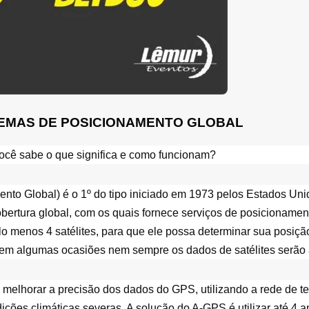
TEMAS DE POSICIONAMENTO GLOBAL
ocê sabe o que significa e como funcionam? 
to Global) é o 1º do tipo iniciado em 1973 pelos Estados Unido
obertura global, com os quais fornece serviços de posicionament
o menos 4 satélites, para que ele possa determinar sua posição 
, em algumas ocasiões nem sempre os dados de satélites serão a
elhorar a precisão dos dados do GPS, utilizando a rede de tele
ções climáticas severas. A solução do A-GPS é utilizar até 4 ant