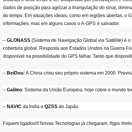
dados de posição para agilizar a triangulação do sinal, dimi
do tempo. Em situações ideais, como em regiões abertas, o G
informações, mas em alguns casos o A-GPS é salvador. 
– 
GLONASS
 (Sistema de Navegação Global via Satélite) é o
cobertura global. Resposta aos Estados Unidos na Guerra Fria.
disponível na possibilidade do GPS falhar. Tanto que dispos
– 
BeiDou
: A China criou seu próprio sistema em 2000. Previ
– 
Galileo
: Sistema da União Europeia, hoje cobre o mundo todo
– 
NAVIC
 da Índia e 
QZSS 
do Japão. 
Fiquem ligados!!! Novas Tecnologias já chegaram. 
#gps 
#rel